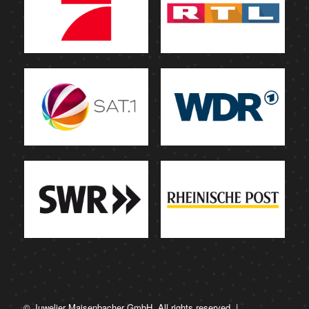
© Juwelier Maisenbacher GmbH. All rights reserved. |