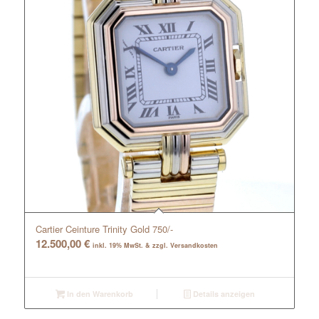
Cartier Ceinture Trinity Gold 750/-
12.500,00
€
inkl. 19% MwSt. & zzgl. Versandkosten
In den Warenkorb
Details anzeigen