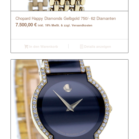
Chopard Happy Diamonds Gelbgold 750/- 62 Diamanten
7.500,00
€
inkl. 19% MwSt. & zzgl. Versandkosten
In den Warenkorb
Details anzeigen