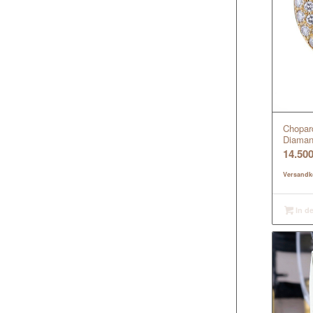
Chopar
Diaman
14.50
Versandk
In d