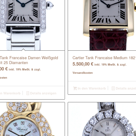
r Tank Francaise Damen Weißgold
Cartier Tank Francaise Medium 182
mit 25 Diamanten
5.500,00
€
inkl. 19% MwSt. & zzgl.
,00
€
inkl. 19% MwSt. & zzgl.
Versandkosten
osten
In den Warenkorb
Details anze
en Warenkorb
Details anzeigen