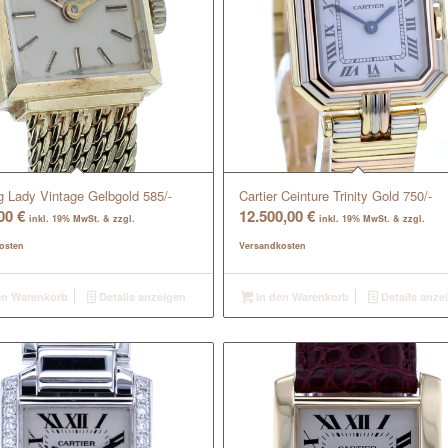
ng Lady Vintage Gelbgold 585/-
Cartier Ceinture Trinity Gold 750/-
,00
€
12.500,00
€
inkl. 19% MwSt. & zzgl.
inkl. 19% MwSt. & zzgl.
osten
Versandkosten
en Warenkorb
Details anzeigen
In den Warenkorb
Details anze