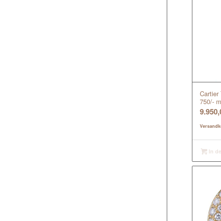
Cartie
750/- 
9.950
Versandk
In d