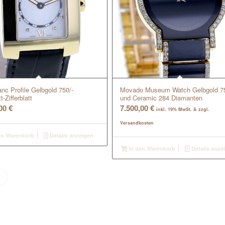
nc Profile Gelbgold 750/-
Movado Museum Watch Gelbgold 75
-Zifferblatt
und Ceramic 284 Diamanten
,00
€
7.500,00
€
inkl. 19% MwSt. & zzgl.
Versandkosten
en Warenkorb
Details anzeigen
In den Warenkorb
Details anze