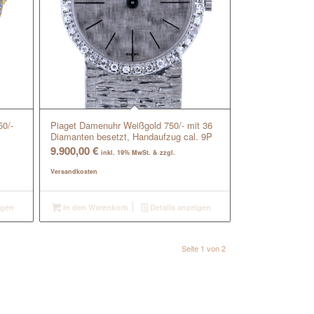
0/-
Piaget Damenuhr Weißgold 750/- mit 36
Diamanten besetzt, Handaufzug cal. 9P
9.900,00
€
inkl. 19% MwSt. & zzgl.
Versandkosten
igen
In den Warenkorb
Details anzeigen
Seite 1 von 2