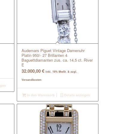
Audemars Piguet Vintage Damenuhr
Platin 950/- 27 Brillanten 4
Baguettdiamanten zus. ca. 14,5 ct. River
E
32.000,00
€
inkl. 19% MwSt. & zzgl.
Versandkosten
igen
In den Warenkorb
Details anzeigen