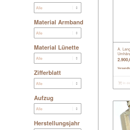
Material Armband
Material Lünette
A. Lan
Umhäng
2.900
Versandk
Zifferblatt
In d
Aufzug
Herstellungsjahr