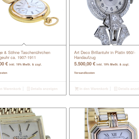
ge & Söhne Taschenührchen
Art Deco Brillantuhr in Platin 950/-
euhr ca. 1907-1911
Handaufzug
,00
€
5.500,00
€
inkl. 19% MwSt. & zzgl.
inkl. 19% MwSt. & zzgl.
osten
Versandkosten
en Warenkorb
Details anzeigen
In den Warenkorb
Details anze