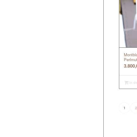
Montbla
Perlmutt
3.800
In d
2
1