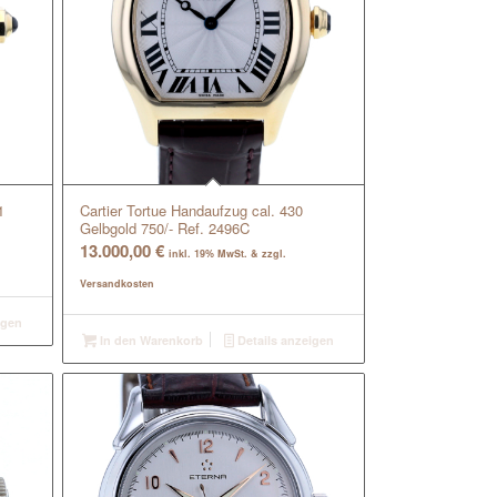
1
Cartier Tortue Handaufzug cal. 430
Gelbgold 750/- Ref. 2496C
13.000,00
€
inkl. 19% MwSt. & zzgl.
Versandkosten
igen
In den Warenkorb
Details anzeigen