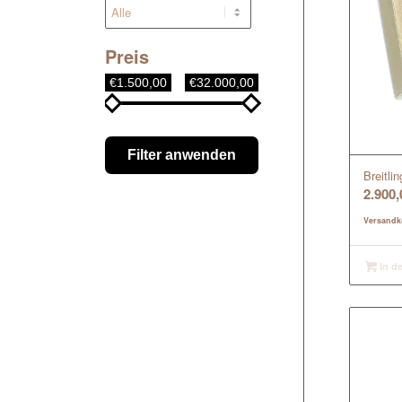
Preis
€1.500,00
€32.000,00
Filter anwenden
Breitli
2.900
Versandk
In d