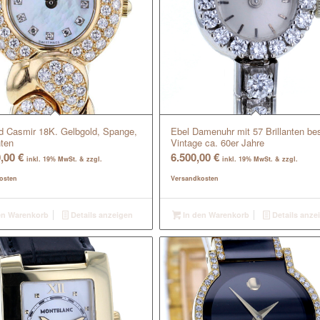
d Casmir 18K. Gelbgold, Spange,
Ebel Damenuhr mit 57 Brillanten be
ten
Vintage ca. 60er Jahre
0,00
€
6.500,00
€
inkl. 19% MwSt. & zzgl.
inkl. 19% MwSt. & zzgl.
osten
Versandkosten
en Warenkorb
Details anzeigen
In den Warenkorb
Details anze