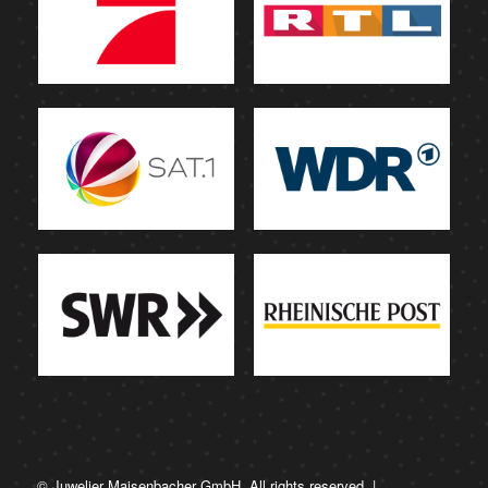
© Juwelier Maisenbacher GmbH. All rights reserved. |