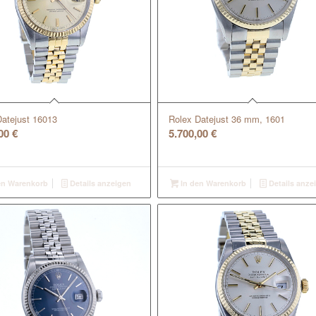
Datejust 16013
Rolex Datejust 36 mm, 1601
,00
€
5.700,00
€
en Warenkorb
Details anzeigen
In den Warenkorb
Details anze