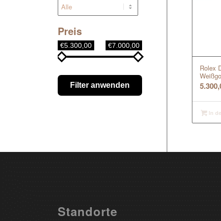
Preis
€5.300,00
€7.000,00
Rolex 
Weißgo
5.300
Filter anwenden
In d
Standorte