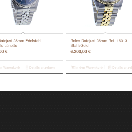
Datejust 36mm Edelstahl
Rolex Datejust 36mm Ref. 16013
ld-Lünette
Stahl/Gold
,00
€
6.200,00
€
en Warenkorb
Details anzeigen
In den Warenkorb
Details anze