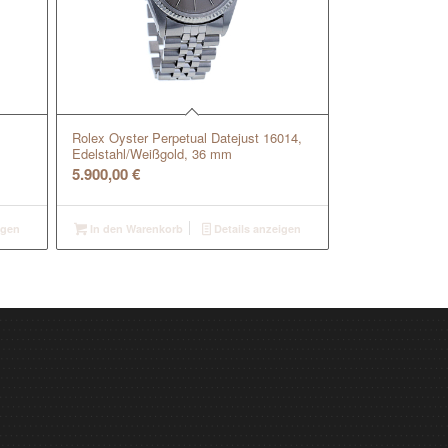
Rolex Oyster Perpetual Datejust 16014,
Edelstahl/Weißgold, 36 mm
5.900,00
€
igen
In den Warenkorb
Details anzeigen