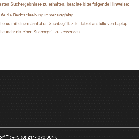
sten Suchergebnisse zu erhalten, beachte bitte folgende Hinweise:
üfe die Rechtschreibung immer sorgfältig.
he es mit einem ähnlichen Suchbegriff: z.B. Tablet anstelle von Laptop.
he mehr als einen Suchbegriff zu verwenden.
orf T.:
+49 (0) 211- 876 384 0