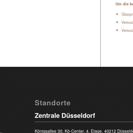
Um die be
Überpr
Versuc
Versuc
Standorte
Zentrale Düsseldorf
Königsallee 30, Kö-Center, 4. Etage, 40212 Düsseld