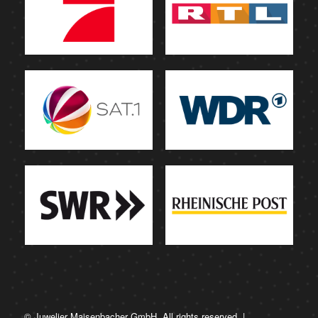
© Juwelier Maisenbacher GmbH. All rights reserved. |