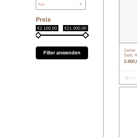
Preis
€2.100,00
€21.000,00
Cartier
Filter anwenden
Gold, 
2.900
In d