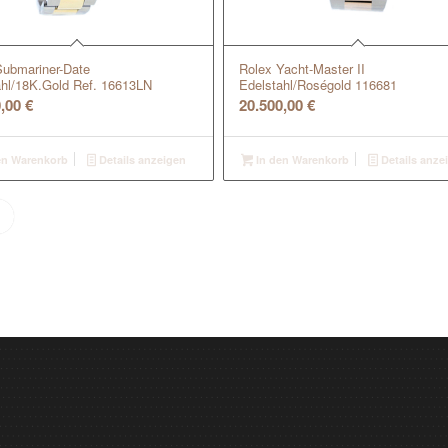
Submariner-Date
Rolex Yacht-Master II
ahl/18K.Gold Ref. 16613LN
Edelstahl/Roségold 116681
0,00
€
20.500,00
€
en Warenkorb
Details anzeigen
In den Warenkorb
Details anze