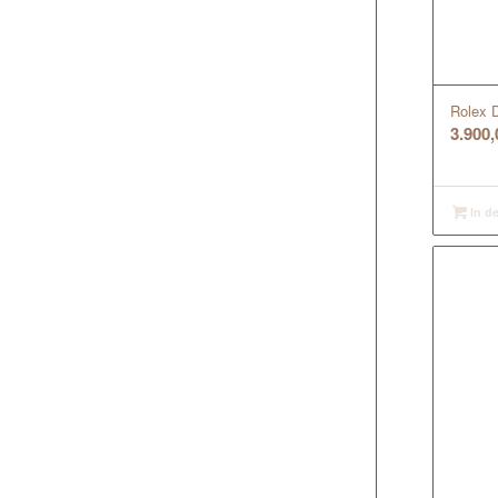
Rolex D
3.900
In d