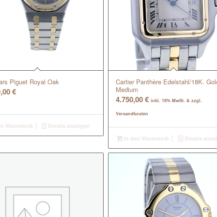
rs Piguet Royal Oak
Cartier Panthère Edelstahl/18K. Gol
Medium
0,00
€
4.750,00
€
inkl. 19% MwSt. & zzgl.
Versandkosten
en Warenkorb
Details anzeigen
In den Warenkorb
Details anze