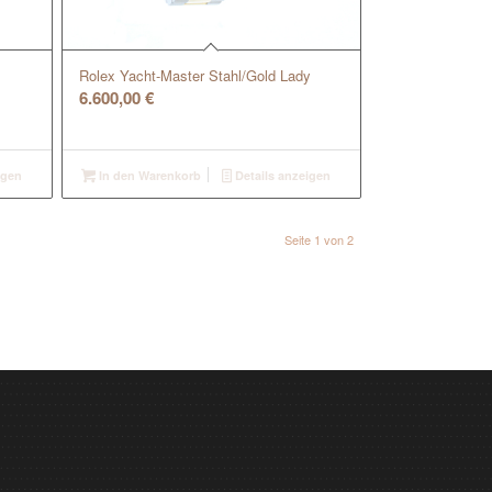
Rolex Yacht-Master Stahl/Gold Lady
6.600,00
€
igen
In den Warenkorb
Details anzeigen
Seite 1 von 2