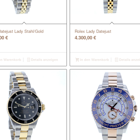
atejust Lady Stahl/Gold
Rolex Lady Datejust
,00
€
4.300,00
€
en Warenkorb
Details anzeigen
In den Warenkorb
Details anze