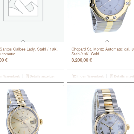
 Santos Galbee Lady, Stahl / 18K.
Chopard St. Moritz Automatic cal. 
Automatic
Stahl/18K. Gold
,00
€
3.200,00
€
en Warenkorb
Details anzeigen
In den Warenkorb
Details anze