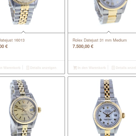
Datejust 16013
Rolex Datejust 31 mm Medium
,00
€
7.500,00
€
en Warenkorb
Details anzeigen
In den Warenkorb
Details anze