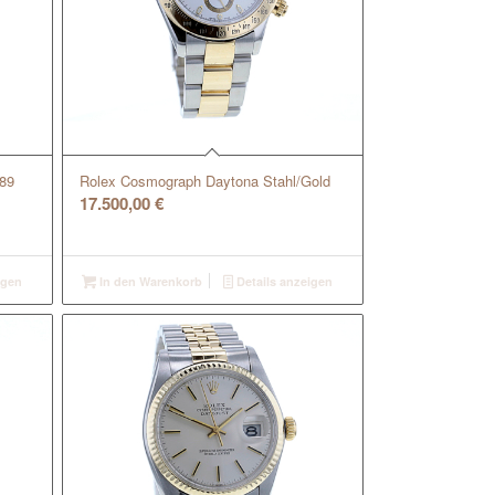
889
Rolex Cosmograph Daytona Stahl/Gold
17.500,00
€
igen
In den Warenkorb
Details anzeigen