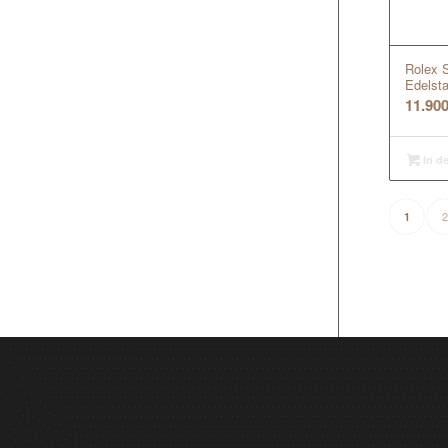
Rolex 
Edelst
11.90
In d
2
1