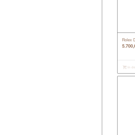
Rolex 
5.700
In d