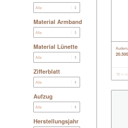
Material Armband
Material Lünette
Audema
20.50
Zifferblatt
In d
Aufzug
Herstellungsjahr