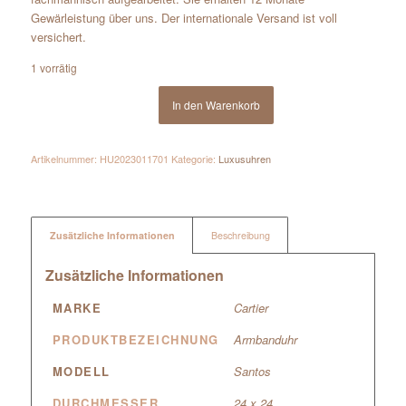
Gewärleistung über uns. Der internationale Versand ist voll
versichert.
1 vorrätig
In den Warenkorb
Artikelnummer:
HU2023011701
Kategorie:
Luxusuhren
Zusätzliche Informationen
Beschreibung
Zusätzliche Informationen
MARKE
Cartier
PRODUKTBEZEICHNUNG
Armbanduhr
MODELL
Santos
DURCHMESSER
24 x 24