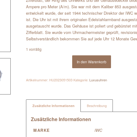
Zifferblatt, der Ring des Uhrwerks und der Gehäusedeckel bil
Ampere pro Meter (A/m). Sie war mit dem Kaliber 853 ausgestat
entwickelt wurde, der seit 1944 technischer Direktor der IWC 
ist. Die Uhr ist mit ihrem originalen Edelstahlarmband ausgest
ausgetauscht wurde. Das Gehäuse ist poliert und gebürstet m
Zifferblatt. Sie wurde vom Uhrmachermeister geprüft, revision
Selbstverständlich bekommen Sie auf jede Uhr 12 Monate Gewäh
1 vorrätig
In den Warenkorb
Artikelnummer:
HU2023051503
Kategorie:
Luxusuhren
Zusätzliche Informationen
Beschreibung
Zusätzliche Informationen
MARKE
IWC