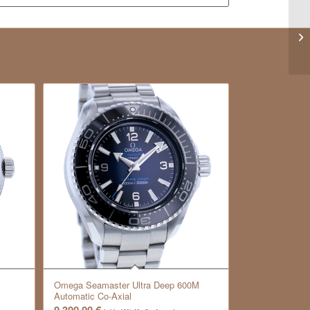
Omega Seamaster Ultra Deep 600M
Automatic Co-Axial