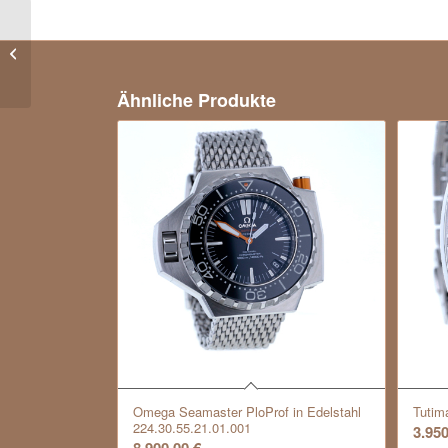
Rolex Day-Date
Gelbgold 750/- Diam.
Zifferblatt, blau
Ähnliche Produkte
Omega Seamaster PloProf in Edelstahl
Tutim
224.30.55.21.01.001
3.95