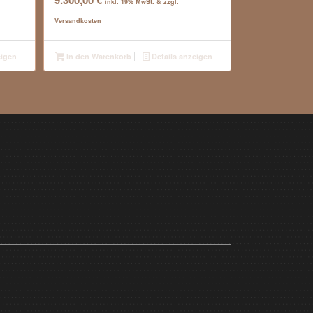
9.300,00
€
inkl. 19% MwSt. & zzgl.
Versandkosten
eigen
In den Warenkorb
Details anzeigen