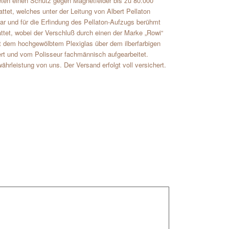
deten einen Schutz gegen Magnetfelder bis zu 80.000
tet, welches unter der Leitung von Albert Pellaton
war und für die Erfindung des Pellaton-Aufzugs berühmt
attet, wobei der Verschluß durch einen der Marke „Rowi“
it dem hochgewölbtem Plexiglas über dem ilberfarbigen
iert und vom Polisseur fachmännisch aufgearbeitet.
rleistung von uns. Der Versand erfolgt voll versichert.