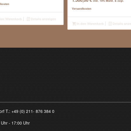
1.500,00
€
inkl. 19% MwSt. & zzgl.
dkosten
Versandkosten
den Warenkorb
Details anzeigen
In den Warenkorb
Details anz
orf T.:
+49 (0) 211- 876 384 0
 Uhr - 17:00 Uhr