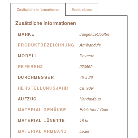
Zusätzliche Informationen
Beschreibung
Zusätzliche Informationen
MARKE
Jaeger-LeCoultre
PRODUKTBEZEICHNUNG
Armbanduhr
MODELL
Reverso
REFERENZ
270562
DURCHMESSER
45 x 26
HERSTELLUNGSJAHR
ca. 90er
AUFZUG
Handaufzug
MATERIAL GEHÄUSE
Edelstahl / Gold
MATERIAL LÜNETTE
18 kt
MATERIAL ARMBAND
Leder