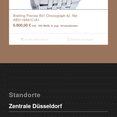
Breitling Premier B01 Chronograph 42, Ref.
AB0118A61C1A1
6.900,00
€
inkl. 19% MwSt. & zzgl. Versandkosten
In den Warenkorb
Details anzeigen
Standorte
Zentrale Düsseldorf