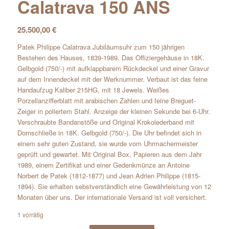
Calatrava 150 ANS
25.500,00
€
Patek Philippe Calatrava Jubiläumsuhr zum 150 jährigen
Bestehen des Hauses, 1839-1989. Das Offiziergehäuse in 18K.
Gelbgold (750/-) mit aufklappbarem Rückdeckel und einer Gravur
auf dem Innendeckel mit der Werknummer. Verbaut ist das feine
Handaufzug Kaliber 215HG, mit 18 Jewels. Weißes
Porzellanzifferblatt mit arabischen Zahlen und feine Breguet-
Zeiger in poliertem Stahl. Anzeige der kleinen Sekunde bei 6-Uhr.
Verschraubte Bandanstöße und Original Krokolederband mit
Dornschließe in 18K. Gelbgold (750/-). Die Uhr befindet sich in
einem sehr guten Zustand, sie wurde vom Uhrmachermeister
geprüft und gewartet. Mit Original Box, Papieren aus dem Jahr
1989, einem Zertifikat und einer Gedenkmünze an Antoine
Norbert de Patek (1812-1877) und Jean Adrien Philippe (1815-
1894). Sie erhalten sebstverständlich eine Gewährleistung von 12
Monaten über uns. Der internationale Versand ist voll versichert.
1 vorrätig