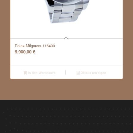
Rolex Milgauss 116400
9.900,00
€
In den Warenkorb
Details anzeigen