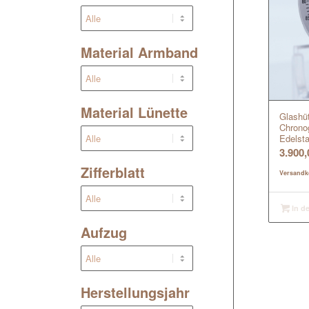
Material Armband
Material Lünette
Glashüt
Chrono
Edelsta
3.900
Zifferblatt
Versandk
In d
Aufzug
Herstellungsjahr