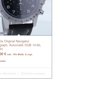
te Original Navigator
graph, Automatik GUB 10-60,
hl
,00
€
inkl. 19% MwSt. & zzgl.
osten
en Warenkorb
Details anzeigen