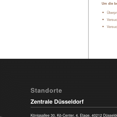
Um die be
Überpr
Versuc
Versuc
Standorte
Zentrale Düsseldorf
Königsallee 30, Kö-Center, 4. Etage, 40212 Düsseld