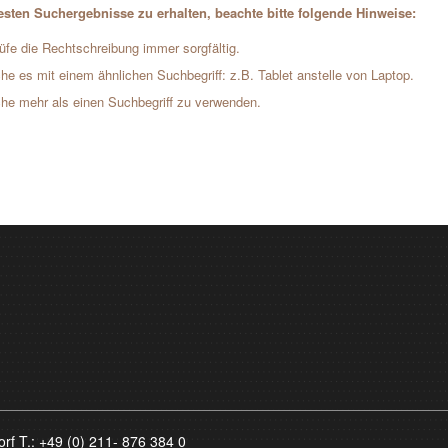
sten Suchergebnisse zu erhalten, beachte bitte folgende Hinweise:
üfe die Rechtschreibung immer sorgfältig.
he es mit einem ähnlichen Suchbegriff: z.B. Tablet anstelle von Laptop.
he mehr als einen Suchbegriff zu verwenden.
orf T.:
+49 (0) 211- 876 384 0