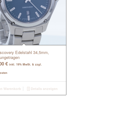
iscovery Edelstahl 34,5mm,
 ungetragen
,00
€
inkl. 19% MwSt. & zzgl.
osten
en Warenkorb
Details anzeigen