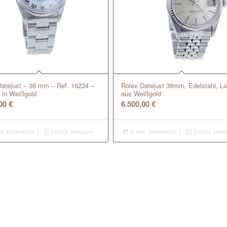
Datejust – 36 mm – Ref. 16234 –
Rolex Datejust 36mm, Edelstahl, Lü
 in Weißgold
aus Weißgold
,00
€
6.500,00
€
en Warenkorb
Details anzeigen
In den Warenkorb
Details anze