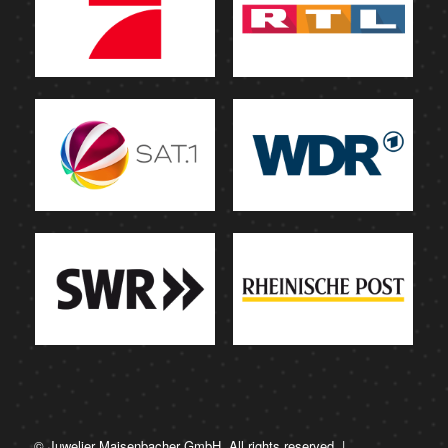
© Juwelier Maisenbacher GmbH. All rights reserved. |