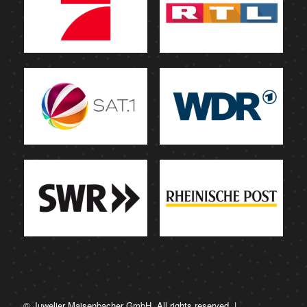
© Juwelier Maisenbacher GmbH. All rights reserved. |