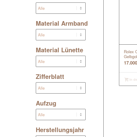
Material Armband
Material Lünette
Rolex 
Gelbgo
17.00
Zifferblatt
In d
Aufzug
Herstellungsjahr