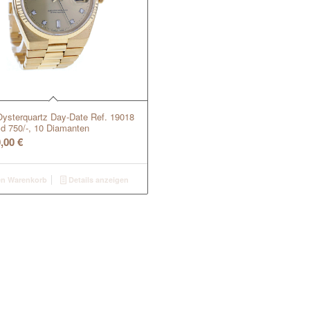
Oysterquartz Day-Date Ref. 19018
ld 750/-, 10 Diamanten
0,00
€
en Warenkorb
Details anzeigen