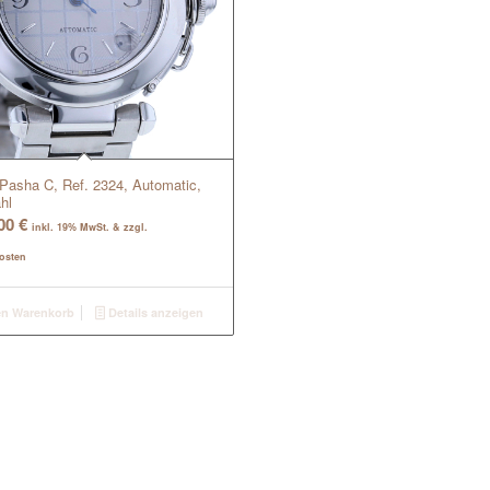
 Pasha C, Ref. 2324, Automatic,
hl
,00
€
inkl. 19% MwSt. & zzgl.
osten
en Warenkorb
Details anzeigen