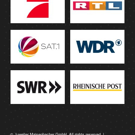
© Juwelier Maisenbacher GmbH. All rights reserved. |