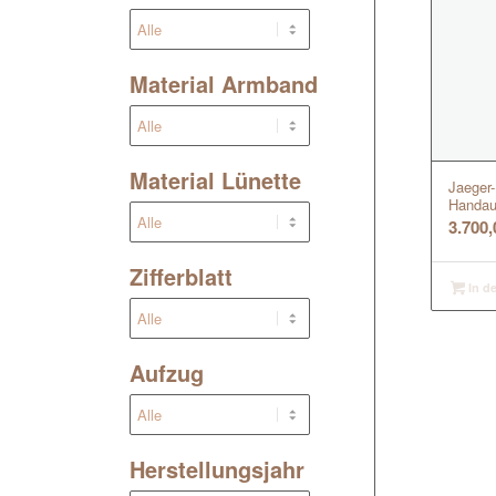
Material Armband
Material Lünette
Jaeger-
Handau
3.700
Zifferblatt
In d
Aufzug
Herstellungsjahr