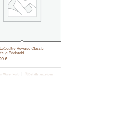
LeCoultre Reverso Classic
fzug Edelstahl
,00
€
en Warenkorb
Details anzeigen