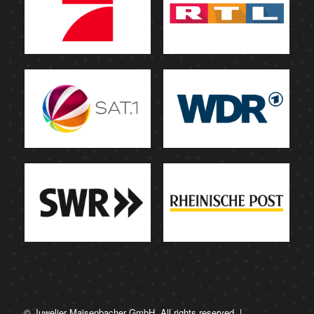
© Juwelier Maisenbacher GmbH. All rights reserved. |