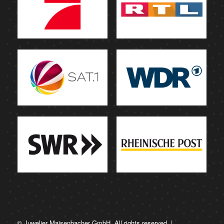
© Juwelier Maisenbacher GmbH. All rights reserved. |