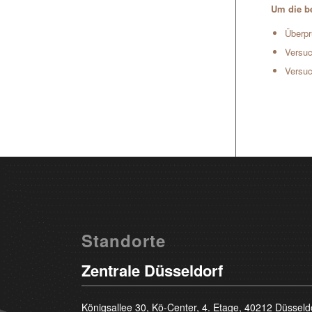
Um die be
Überpr
Versuc
Versuc
Standorte
Zentrale Düsseldorf
Königsallee 30, Kö-Center, 4. Etage, 40212 Düsseld