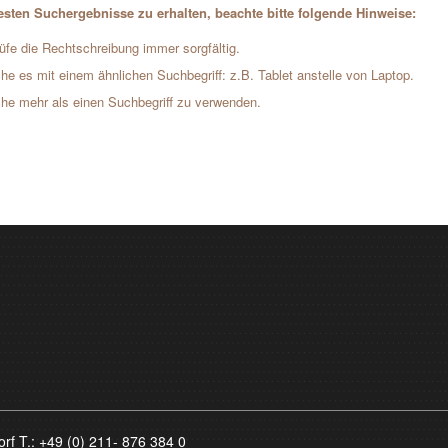
sten Suchergebnisse zu erhalten, beachte bitte folgende Hinweise:
üfe die Rechtschreibung immer sorgfältig.
he es mit einem ähnlichen Suchbegriff: z.B. Tablet anstelle von Laptop.
he mehr als einen Suchbegriff zu verwenden.
orf T.:
+49 (0) 211- 876 384 0