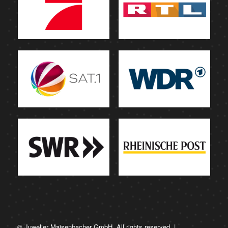
© Juwelier Maisenbacher GmbH. All rights reserved. |