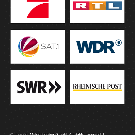
© Juwelier Maisenbacher GmbH. All rights reserved. |