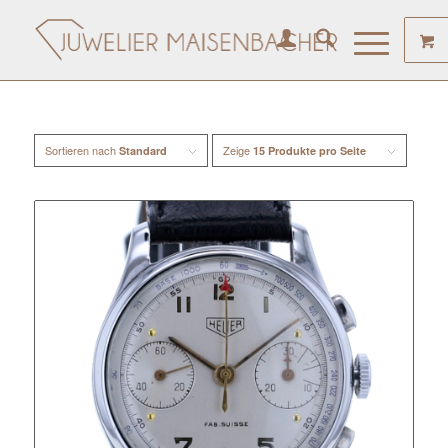
Sortieren nach
Zeige
Standard
15 Produkte pro Seite