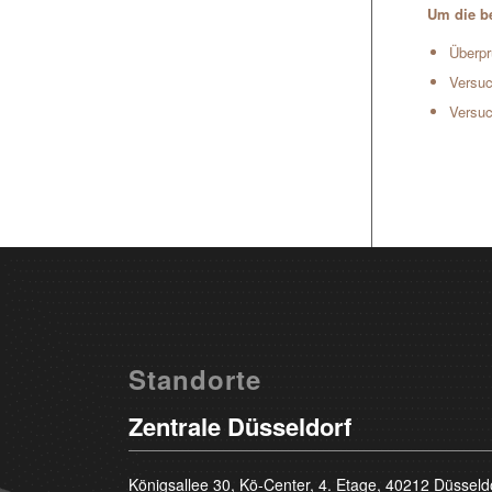
Um die be
Überpr
Versuc
Versuc
Standorte
Zentrale Düsseldorf
Königsallee 30, Kö-Center, 4. Etage, 40212 Düsseld