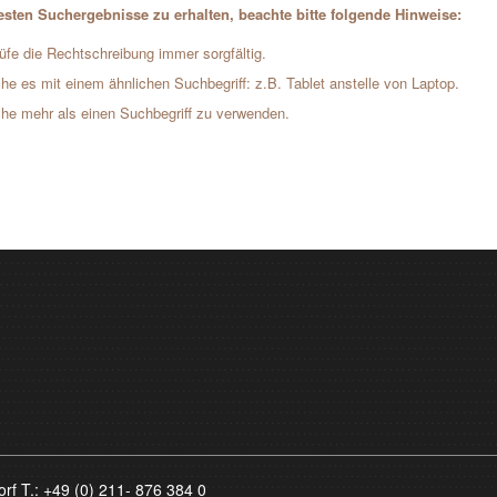
sten Suchergebnisse zu erhalten, beachte bitte folgende Hinweise:
üfe die Rechtschreibung immer sorgfältig.
he es mit einem ähnlichen Suchbegriff: z.B. Tablet anstelle von Laptop.
he mehr als einen Suchbegriff zu verwenden.
orf T.:
+49 (0) 211- 876 384 0