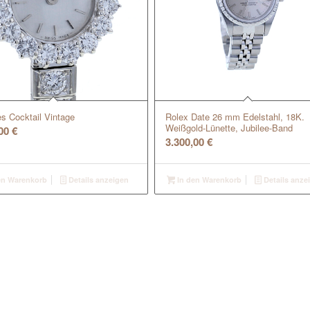
s Cocktail Vintage
Rolex Date 26 mm Edelstahl, 18K.
Weißgold-Lünette, Jubilee-Band
,00
€
3.300,00
€
en Warenkorb
Details anzeigen
In den Warenkorb
Details anze