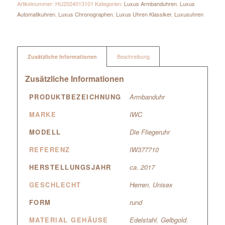
Artikelnummer:
HU2024013101
Kategorien:
Luxus Armbanduhren
,
Luxus
Automatikuhren
,
Luxus Chronographen
,
Luxus Uhren Klassiker
,
Luxusuhren
Zusätzliche Informationen
Beschreibung
Zusätzliche Informationen
PRODUKTBEZEICHNUNG
Armbanduhr
MARKE
IWC
MODELL
Die Fliegeruhr
REFERENZ
IW377710
HERSTELLUNGSJAHR
ca. 2017
GESCHLECHT
Herren
,
Unisex
FORM
rund
MATERIAL GEHÄUSE
Edelstahl
,
Gelbgold
,