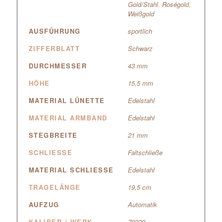
Gold/Stahl
,
Roségold
,
Weißgold
AUSFÜHRUNG
sportlich
ZIFFERBLATT
Schwarz
DURCHMESSER
43 mm
HÖHE
15,5 mm
MATERIAL LÜNETTE
Edelstahl
MATERIAL ARMBAND
Edelstahl
STEGBREITE
21 mm
SCHLIESSE
Faltschließe
MATERIAL SCHLIESSE
Edelstahl
TRAGELÄNGE
19,5 cm
AUFZUG
Automatik
KALIBER / WERK
79320