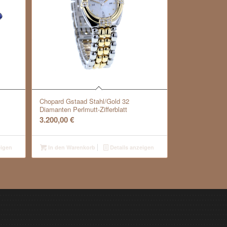
Chopard Gstaad Stahl/Gold 32
Diamanten Perlmutt-Zifferblatt
3.200,00
€
eigen
In den Warenkorb
Details anzeigen