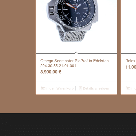
Omega Seamaster PloProf in Edelstahl
Rolex
224.30.55.21.01.001
11.0
8.900,00
€
In den Warenkorb
Details anzeigen
In 