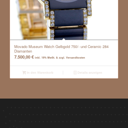
Movado Museum Watch Gelbgold 750/- und Ceramic 284
Diamanten
7.500,00
€
inkl. 19% MwSt. & zzgl. Versandkosten
In den Warenkorb
Details anzeigen